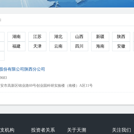
构
湖南
江苏
湖北
山西
新疆
陕西
福建
天津
云南
四川
海南
安徽
股份有限公司陕西分公司
9683
安市高新区锦业路69号创业园科研实验楼（南楼）A区11号
支机构
投资者关系
关于天溯
关注我们