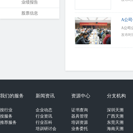
业绩报告
股票信息
A公
A公司
发布时间：2
我们的服务
新闻资讯
资源中心
分支机构
按行业
企业动态
证书查询
深圳天溯
按服务
行业资讯
器具管理
广西天溯
推荐服务
行业百科
培训资源
东莞天溯
培训研讨会
业务委托
海南天溯