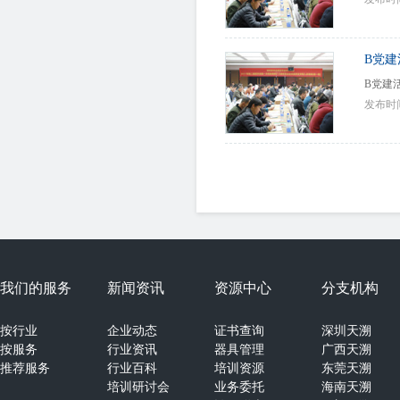
B党
B党建
发布时间：2
我们的服务
新闻资讯
资源中心
分支机构
按行业
企业动态
证书查询
深圳天溯
按服务
行业资讯
器具管理
广西天溯
推荐服务
行业百科
培训资源
东莞天溯
培训研讨会
业务委托
海南天溯